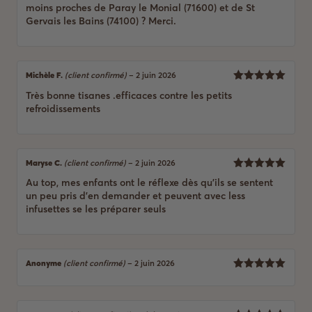
moins proches de Paray le Monial (71600) et de St
Gervais les Bains (74100) ? Merci.
Michèle F.
(client confirmé)
–
2 juin 2026
5
Note
sur
Très bonne tisanes .efficaces contre les petits
5
refroidissements
Maryse C.
(client confirmé)
–
2 juin 2026
5
Note
sur
Au top, mes enfants ont le réflexe dès qu’ils se sentent
5
un peu pris d’en demander et peuvent avec less
infusettes se les préparer seuls
Anonyme
(client confirmé)
–
2 juin 2026
5
Note
sur
5