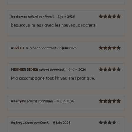
isa dumas
(client confirmé)
–
3 juin 2026
5
Note
sur
beaucoup mieux avec les nouveaux sachets
5
AURÉLIE B.
(client confirmé)
–
3 juin 2026
5
Note
sur
5
MEUNIER DIDIER
(client confirmé)
–
3 juin 2026
5
Note
sur
M’a accompagné tout l’hiver. Très pratique.
5
Anonyme
(client confirmé)
–
4 juin 2026
5
Note
sur
5
Audrey
(client confirmé)
–
6 juin 2026
4
Note