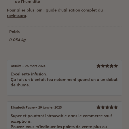
de l’humidité
Pour aller plus loin :
guide d’utilisation complet du
ravintsara
.
Poids
0.054 kg
Bassim
–
26 mars 2024
5
Note
sur
Excellente infusion,
5
Ça fait un bienfait fou notamment quand on a un début
de rhume.
Elisabeth Faure
–
29 janvier 2025
5
Note
sur
Super et pourtant introuvable dans le commerce sauf
5
exceptions.
Pouvez-vous m’indiquer les points de vente plus ou