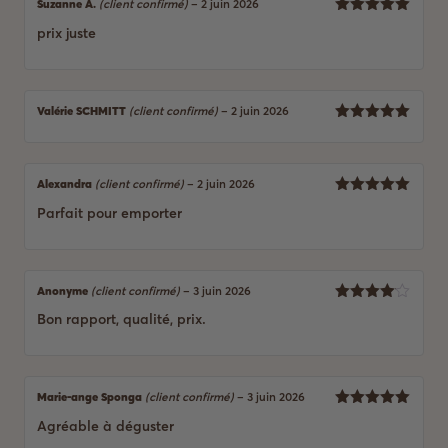
Suzanne A.
(client confirmé)
–
2 juin 2026
5
Note
sur
prix juste
5
Valérie SCHMITT
(client confirmé)
–
2 juin 2026
5
Note
sur
5
Alexandra
(client confirmé)
–
2 juin 2026
5
Note
sur
Parfait pour emporter
5
Anonyme
(client confirmé)
–
3 juin 2026
4
Note
Bon rapport, qualité, prix.
sur 5
Marie-ange Sponga
(client confirmé)
–
3 juin 2026
5
Note
sur
Agréable à déguster
5