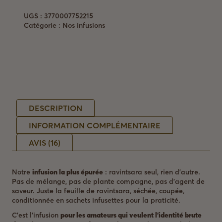
pur
UGS :
3770007752215
—
Catégorie :
Nos infusions
20
sachets
infusettes
—
bio
FR-
BIO-
15
DESCRIPTION
INFORMATION COMPLÉMENTAIRE
AVIS (16)
Notre
infusion la plus épurée
: ravintsara seul, rien d’autre.
Pas de mélange, pas de plante compagne, pas d’agent de
saveur. Juste la feuille de ravintsara, séchée, coupée,
conditionnée en sachets infusettes pour la praticité.
C’est l’infusion
pour les amateurs qui veulent l’identité brute