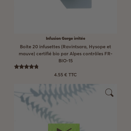
Infusion Gorge irritée
Boite 20 infusettes (Ravintsara, Hysope et
mauve) certifié bio par Alpes contrôles FR-
BIO-15
Note
4.55
€
TTC
4.75
sur 5