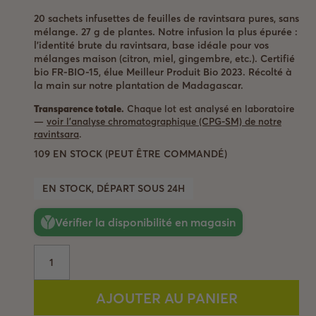
notations
client
20 sachets infusettes de feuilles de ravintsara pures, sans
mélange. 27 g de plantes. Notre infusion la plus épurée :
l’identité brute du ravintsara, base idéale pour vos
mélanges maison (citron, miel, gingembre, etc.). Certifié
bio FR-BIO-15, élue Meilleur Produit Bio 2023. Récolté à
la main sur notre plantation de Madagascar.
Transparence totale.
Chaque lot est analysé en laboratoire
—
voir l'analyse chromatographique (CPG-SM) de notre
ravintsara
.
109 EN STOCK (PEUT ÊTRE COMMANDÉ)
EN STOCK, DÉPART SOUS 24H
Vérifier la disponibilité en magasin
quantité
Alternative:
de
Infusion
AJOUTER AU PANIER
de
ravintsara