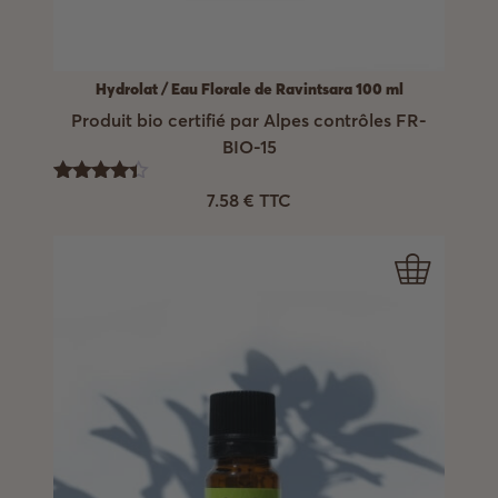
Hydrolat / Eau Florale de Ravintsara 100 ml
Produit bio certifié par Alpes contrôles FR-
BIO-15
Note
7.58
€
TTC
4.33
sur 5