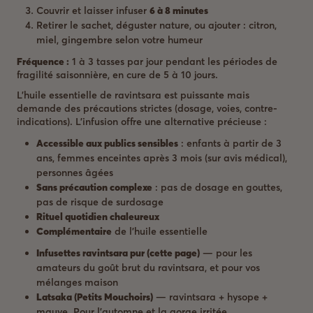
Couvrir et laisser infuser
6 à 8 minutes
Retirer le sachet, déguster nature, ou ajouter : citron,
miel, gingembre selon votre humeur
Fréquence :
1 à 3 tasses par jour pendant les périodes de
fragilité saisonnière, en cure de 5 à 10 jours.
L’huile essentielle de ravintsara est puissante mais
demande des précautions strictes (dosage, voies, contre-
indications). L’infusion offre une alternative précieuse :
Accessible aux publics sensibles
: enfants à partir de 3
ans, femmes enceintes après 3 mois (sur avis médical),
personnes âgées
Sans précaution complexe
: pas de dosage en gouttes,
pas de risque de surdosage
Rituel quotidien chaleureux
Complémentaire
de l’huile essentielle
Infusettes ravintsara pur (cette page)
— pour les
amateurs du goût brut du ravintsara, et pour vos
mélanges maison
Latsaka (Petits Mouchoirs)
— ravintsara + hysope +
mauve. Pour l’automne et la gorge irritée.