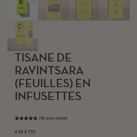
TISANE DE
RAVINTSARA
(FEUILLES) EN
INFUSETTES
(
16
avis client)
4.81
Noté
16
sur 5
4.55
€
TTC
basé sur