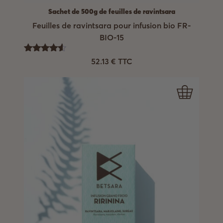
Sachet de 500g de feuilles de ravintsara
Feuilles de ravintsara pour infusion bio FR-
BIO-15
Note
52.13
€
TTC
4.50
sur 5