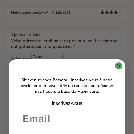
sur 5
Marie
(client confirmé)
–
14 juin 2026
4
Note
sur 5
Ajouter un Avis
Votre adresse e-mail ne sera pas publiée.
Les champs
obligatoires sont indiqués avec
*
Votre note
Votre avis
*
Bienvenue chez Betsara ! Inscrivez-vous à notre
newsletter et recevez 5 % de remise pour découvrir
nos trésors à base de Ravintsara.
Téléverser jusqu‘à 5 images ou vidéos
Inscrivez-vous
Nom
*