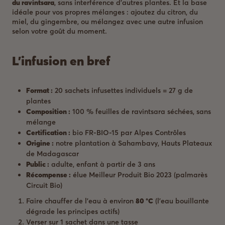
du ravintsara
, sans interférence d’autres plantes. Et la base
idéale pour vos propres mélanges : ajoutez du citron, du
miel, du gingembre, ou mélangez avec une autre infusion
selon votre goût du moment.
L’infusion en bref
Format :
20 sachets infusettes individuels = 27 g de
plantes
Composition :
100 % feuilles de ravintsara séchées, sans
mélange
Certification :
bio FR-BIO-15 par Alpes Contrôles
Origine :
notre plantation à Sahambavy, Hauts Plateaux
de Madagascar
Public :
adulte, enfant à partir de 3 ans
Récompense :
élue Meilleur Produit Bio 2023 (palmarès
Circuit Bio)
Faire chauffer de l’eau à environ
80 °C
(l’eau bouillante
dégrade les principes actifs)
Verser sur 1 sachet dans une tasse