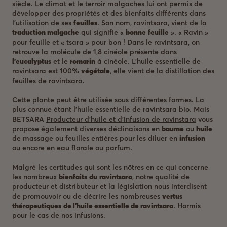
siècle. Le climat et le terroir malgaches lui ont permis de
développer des propriétés et des bienfaits différents dans
l’utilisation de ses
feuilles
. Son nom, ravintsara, vient de la
traduction malgache
qui signifie «
bonne
feuille
». « Ravin »
pour feuille et « tsara » pour bon ! Dans le ravintsara, on
retrouve la molécule de 1,8 cinéole présente dans
l’eucalyptus
et le
romarin
à cinéole. L’huile essentielle de
ravintsara est 100%
végétale
, elle vient de la distillation des
feuilles de ravintsara.
Cette plante peut être utilisée sous différentes formes. La
plus connue étant l’huile essentielle de ravintsara bio. Mais
BETSARA
Producteur d’huile et d’infusion de ravinstara
vous
propose également diverses déclinaisons en
baume
ou
huile
de massage ou feuilles entières pour les diluer en
infusion
ou encore en eau florale ou parfum.
Malgré les certitudes qui sont les nôtres en ce qui concerne
les nombreux
bienfaits
du
ravintsara
, notre qualité de
producteur et distributeur et la législation nous interdisent
de promouvoir ou de décrire les nombreuses
vertus
thérapeutiques
de l’huile essentielle de ravintsara
. Hormis
pour le cas de nos infusions.