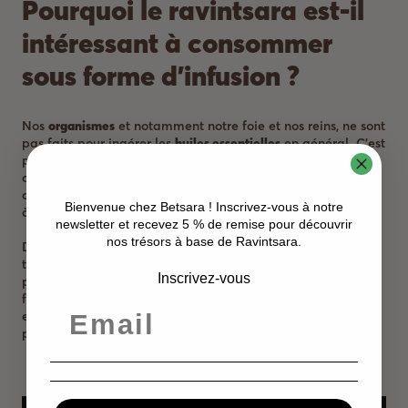
Pourquoi le ravintsara est-il
intéressant à consommer
sous forme d’infusion ?
Nos
organismes
et notamment notre foie et nos reins, ne sont
pas faits pour ingérer les
huiles essentielles
en général. C’est
pour cette raison que
BETSARA
propose aussi des
infusions
de
ravintsara
. Elle favorise une ingestion plus douce par le
corps et ainsi de pouvoir répondre à un plus grand public et
Bienvenue chez Betsara ! Inscrivez-vous à notre
à tous les besoins.
newsletter et recevez 5 % de remise pour découvrir
nos trésors à base de Ravintsara.
Diluées dans l’eau chaude, les
feuilles
de
ravintsara
la
transforment en un liquide brunâtre, dont la couleur est
Inscrivez-vous
provoquée par les différents tanins de la plante. Ceux-ci
favorisent le transit naturel de l’organisme et leur efficacité
est telle qu’une tasse quotidienne suffirait à prévenir les
problèmes.