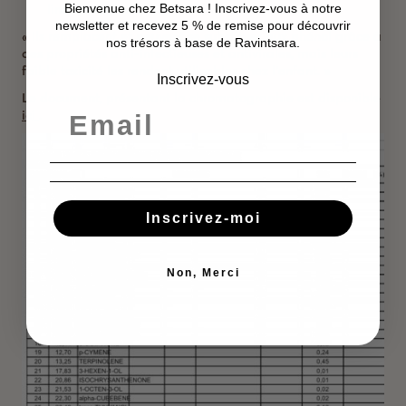
linalol, thujanol.
Bienvenue chez Betsara ! Inscrivez-vous à notre
newsletter et recevez 5 % de remise pour découvrir
« Ils remplacent et peuvent se substituer aux phénol grâce à
nos trésors à base de Ravintsara.
des propriétés anti-infectieuses et antivirales, mais leurs
faible toxicité les rendent utilisables chez l’enfant. »
Inscrivez-vous
Le document, présentant la chromatographie est disponible
ici
.
Inscrivez-moi
Non, Merci