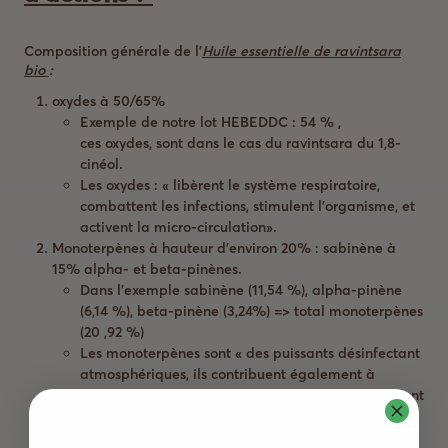
Composition générale de l’
Huile essentielle de ravintsara
bio
:
oxydes à 50/65%
Exemple de notre lot HEBEDDC : 54 % ,
ces oxydes, sont dans le cas du ravintsara du 1,8-
cinéol.
Les oxydes
: « libèrent le système respiratoire,
combattent les infections, stimulent l’organisme, et
activent la micro-circulation».
Monoterpènes
à hauteur d’environ 20% : sabinène à
15% alpha- et beta-pinènes.
Dans l’exemple sabinène (11,54 %), alpha-pinène
(6,14 %), beta-pinène (3,24%) => total monoterpènes
(20 ,92 %)
Les monoterpènes sont « des puissants désinfectant
atmosphériques, ils contribuent également à
décongestionner les voies respiratoires, ils protègent
des virus et des bactéries »
Des monoterpénols à hauteur de 10% : alpha-terpinéol,