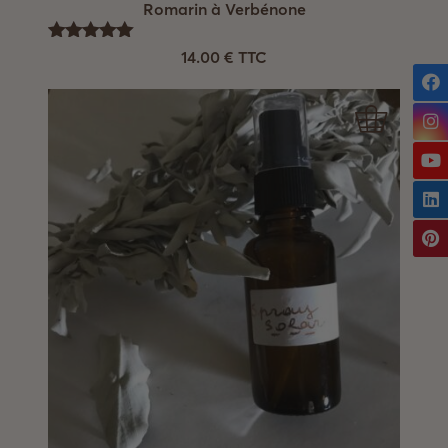
Romarin à Verbénone
Note
14.00
€
TTC
5.00
sur 5