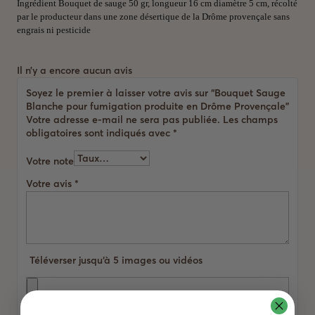
Ingrédient
Bouquet de sauge 50 gr, longueur 16 cm diamètre 5 cm, récolté
par le producteur dans une zone désertique de la Drôme provençale sans
engrais ni pesticide
Il n’y a encore aucun avis
Soyez le premier à laisser votre avis sur “Bouquet Sauge
Blanche pour fumigation produite en Drôme Provençale”
Votre adresse e-mail ne sera pas publiée.
Les champs
obligatoires sont indiqués avec
*
Votre note
Votre avis
*
Téléverser jusqu‘à 5 images ou vidéos