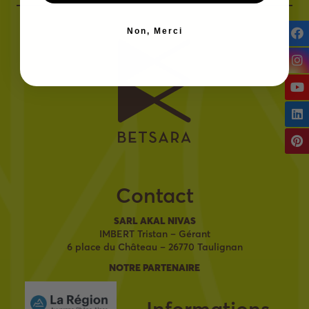
Non, Merci
Contact
SARL AKAL NIVAS
IMBERT Tristan – Gérant
6 place du Château – 26770 Taulignan
NOTRE PARTENAIRE