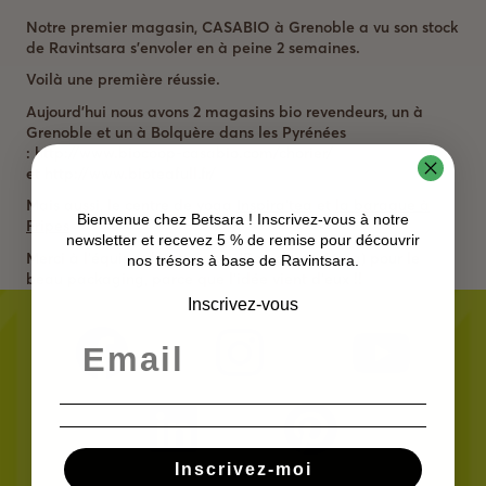
Notre premier magasin, CASABIO à Grenoble a vu son stock
de Ravintsara s’envoler en à peine 2 semaines.
Voilà une première réussie.
Aujourd’hui nous avons 2 magasins bio revendeurs, un à
Grenoble et un à Bolquère dans les Pyrénées
: http://www.biocoop-casabio.com/chorier/
et http://www.bioteafull.fr/
Mais aussi, le centre de yoga
Inspira’tea
et
la baraque à
Bienvenue chez Betsara ! Inscrivez-vous à notre
Fripes
newsletter et recevez 5 % de remise pour découvrir
Merci à l’équipe de
atma.bio
(Romain et Atma) pour le
nos trésors à base de Ravintsara.
beau packaging, parce que l’idée vient d’eux !!
Inscrivez-vous
Inscrivez-moi