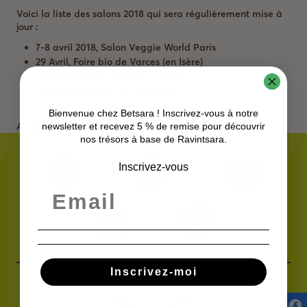
Voici la liste des salons 2018 qui sera régulièrement mise à
jour :
7-8 avril 2018,
Salon Veggie World Paris
29 Avril, Foire bio de Varces (en Isère)
10-13 mai,
Salon Ecobio à Colmar
7-8 juillet,
Foire bio de Méaudre
14-15 juillet,
Festival évasion Bien-être à Chamrousse
Bienvenue chez Betsara ! Inscrivez-vous à notre
Au plaisir de vous y voir
newsletter et recevez 5 % de remise pour découvrir
nos trésors à base de Ravintsara.
Inscrivez-vous
Inscrivez-moi