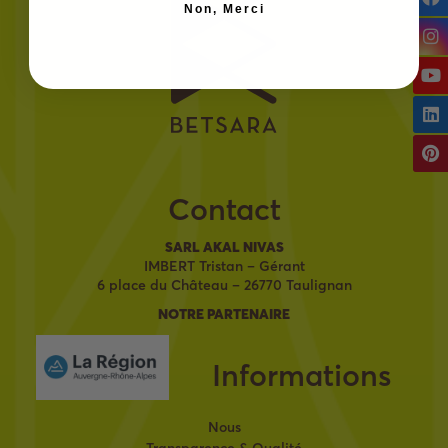
Non, Merci
Contact
SARL AKAL NIVAS
IMBERT Tristan – Gérant
6 place du Château – 26770 Taulignan
NOTRE PARTENAIRE
Informations
Nous
Transparence & Qualité