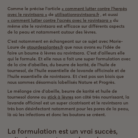
Comme le précise l’article
« comment lutter contre l’herpès
avec le ravintsara »
de
utilisationravintsara.fr
, et aussi
« comment lutter contre l’acnés avec le ravintsara »
du
même site le ravintsara est efficace sur différents aspects
de la peau et notamment autour des lèvres.
C’est notamment en échangeant sur ce sujet avec Marie-
Laure de
otourdesplantes.fr
que nous avons eu l’idée de
faire un baume à lèvres au ravintsara. C’est d’ailleurs elle
qui le formule. Et elle nous a fait une super formulation avec
de la cire d’abeilles, du beurre de karité, de l’huile de
tournesol, de l’huile essentielle de lavande officinale et de
l’huile essentielle de ravintsara. Et c’est pas son biais que
nous sommes désormais labellisés Nature et Progrès.
Le mélange cire d’abeille, beurre de karité et huile de
tournesol donne au
stick à lèvres
son côté très nourrissant, la
lavande officinal est un super cicatrisant et le ravintsara un
très bon désinfectant notamment pour les pores de la peau,
là où les infections et donc les boutons se créent.
La formulation est un vrai succès,