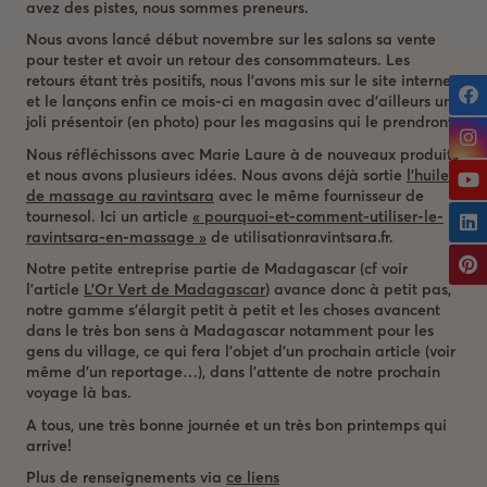
avez des pistes, nous sommes preneurs.
Nous avons lancé début novembre sur les salons sa vente
pour tester et avoir un retour des consommateurs. Les
retours étant très positifs, nous l’avons mis sur le site internet
et le lançons enfin ce mois-ci en magasin avec d’ailleurs un
joli présentoir (en photo) pour les magasins qui le prendront.
Nous réfléchissons avec Marie Laure à de nouveaux produits
et nous avons plusieurs idées. Nous avons déjà sortie
l’huile
de massage au ravintsara
avec le même fournisseur de
tournesol. Ici un article
« pourquoi-et-comment-utiliser-le-
ravintsara-en-massage »
de utilisationravintsara.fr.
Notre petite entreprise partie de Madagascar (cf voir
l’article
L’Or Vert de Madagascar
) avance donc à petit pas,
notre gamme s’élargit petit à petit et les choses avancent
dans le très bon sens à Madagascar notamment pour les
gens du village, ce qui fera l’objet d’un prochain article (voir
même d’un reportage…), dans l’attente de notre prochain
voyage là bas.
A tous, une très bonne journée et un très bon printemps qui
arrive!
Plus de renseignements via
ce liens