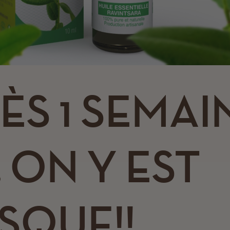
ÈS 1 SEMAI
, ON Y EST
SQUE!!