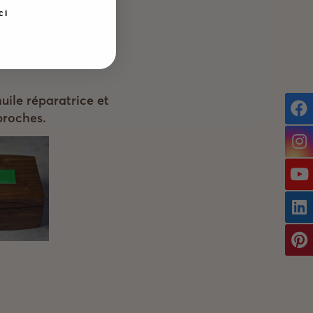
ci
tte campagne et
 et apaisante
uile réparatrice et
proches.