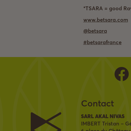
*TSARA = good Ravi
www.betsara.com
@betsara
#betsarafrance
Contact
SARL AKAL NIVAS
IMBERT Tristan – Ge
6 place du Château