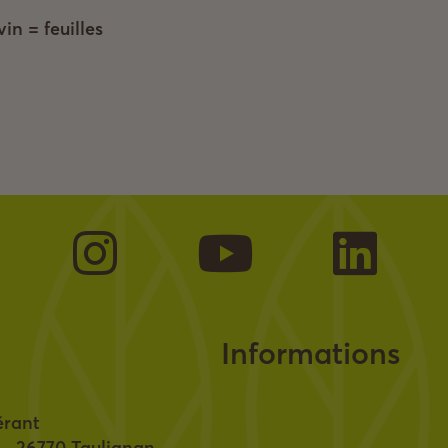
n = feuilles
Informations
́rant
 – 26770 Taulignan