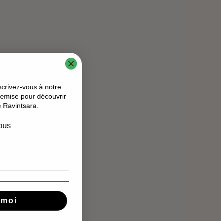
scrivez-vous à notre
remise pour découvrir
e Ravintsara.
vous
avons atteint 88%
-moi
ule.com/be-tsara
)