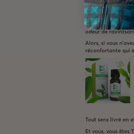
Mais nous n’allons 
nous comptons emp
odeur de ravintsar
Alors, si vous n’av
réconfortante qui 
Tout sera livré en 
Et vous, vous êtes