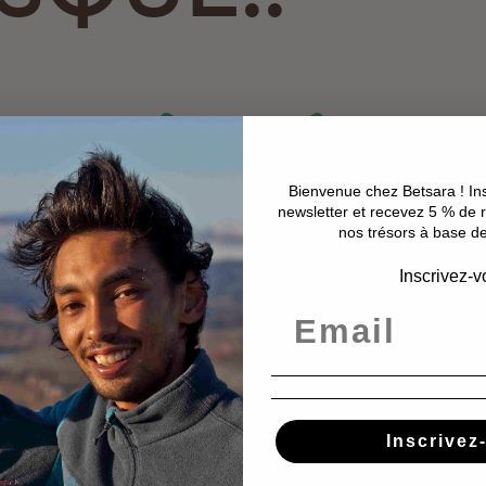
Bienvenue chez Betsara ! In
newsletter et recevez 5 % de 
nos trésors à base d
Inscrivez-
n plein, l’objectif montre le bout de son nez. Nous 
Inscrivez
ce en 1 seule semaine,
un score INCROYABLE!!! (
fr.ul