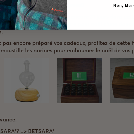
Merci à vous!!
Non, Mer
pas en rester là, nous avons encore 31 jours dans ce
lir le maximum de chaumière pour noël d’une douce
a.
ez pas encore préparé vos cadeaux, profitez de cette h
émoustille les narines pour embaumer le noël de vos 
avance.
 TSARA*? => BETSARA*